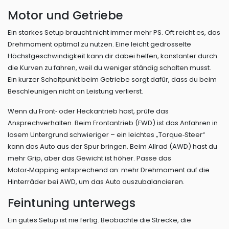
Motor und Getriebe
Ein starkes Setup braucht nicht immer mehr PS. Oft reicht es, das
Drehmoment optimal zu nutzen. Eine leicht gedrosselte
Höchstgeschwindigkeit kann dir dabei helfen, konstanter durch
die Kurven zu fahren, weil du weniger ständig schalten musst.
Ein kurzer Schaltpunkt beim Getriebe sorgt dafür, dass du beim
Beschleunigen nicht an Leistung verlierst.
Wenn du Front‑ oder Heckantrieb hast, prüfe das
Ansprechverhalten. Beim Frontantrieb (FWD) ist das Anfahren in
losem Untergrund schwieriger – ein leichtes „Torque‑Steer“
kann das Auto aus der Spur bringen. Beim Allrad (AWD) hast du
mehr Grip, aber das Gewicht ist höher. Passe das
Motor‑Mapping entsprechend an: mehr Drehmoment auf die
Hinterräder bei AWD, um das Auto auszubalancieren.
Feintuning unterwegs
Ein gutes Setup ist nie fertig. Beobachte die Strecke, die