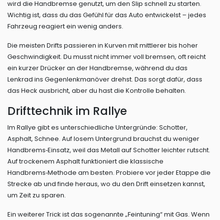
wird die Handbremse genutzt, um den Slip schnell zu starten.
Wichtig ist, dass du das Gefühl für das Auto entwickelst – jedes
Fahrzeug reagiert ein wenig anders.
Die meisten Drifts passieren in Kurven mit mittlerer bis hoher
Geschwindigkeit. Du musst nicht immer voll bremsen, oft reicht
ein kurzer Drücker an der Handbremse, während du das
Lenkrad ins Gegenlenkmanöver drehst. Das sorgt dafür, dass
das Heck ausbricht, aber du hast die Kontrolle behalten.
Drifttechnik im Rallye
Im Rallye gibt es unterschiedliche Untergründe: Schotter,
Asphalt, Schnee. Auf losem Untergrund brauchst du weniger
Handbrems‑Einsatz, weil das Metall auf Schotter leichter rutscht.
Auf trockenem Asphalt funktioniert die klassische
Handbrems‑Methode am besten. Probiere vor jeder Etappe die
Strecke ab und finde heraus, wo du den Drift einsetzen kannst,
um Zeit zu sparen.
Ein weiterer Trick ist das sogenannte „Feintuning“ mit Gas. Wenn