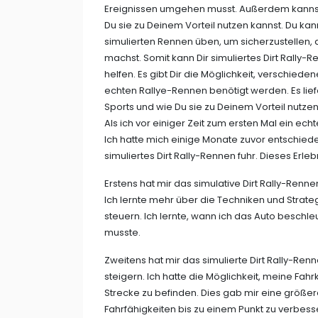
Ereignissen umgehen musst. Außerdem kannst
Du sie zu Deinem Vorteil nutzen kannst. Du ka
simulierten Rennen üben, um sicherzustellen, 
machst. Somit kann Dir simuliertes Dirt Rally
helfen. Es gibt Dir die Möglichkeit, verschie
echten Rallye-Rennen benötigt werden. Es lief
Sports und wie Du sie zu Deinem Vorteil nutzen
Als ich vor einiger Zeit zum ersten Mal ein ech
Ich hatte mich einige Monate zuvor entschied
simuliertes Dirt Rally-Rennen fuhr. Dieses Erle
Erstens hat mir das simulative Dirt Rally-Ren
Ich lernte mehr über die Techniken und Strate
steuern. Ich lernte, wann ich das Auto besc
musste.
Zweitens hat mir das simulierte Dirt Rally-Re
steigern. Ich hatte die Möglichkeit, meine Fah
Strecke zu befinden. Dies gab mir eine größer
Fahrfähigkeiten bis zu einem Punkt zu verbess