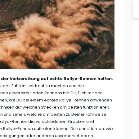
i der Vorbereitung auf echte Rallye-Rennen helfen.
hnik des Fahrens vertraut zu machen und die
n eines simulierten Rennens hilft Dir, Dich mit den
chen, die Du bei einem echten Rallye-Rennen anwenden
chniken auf welchen Strecken am besten funktionieren.
n und sehen, welche am besten zu Deiner Fahrweise
Rallye-Rennen die verschiedenen Strecken und
 Rallye-Rennen auftreten können. Du kannst lernen, wie
rbedingungen oder anderen unvorhersehbaren