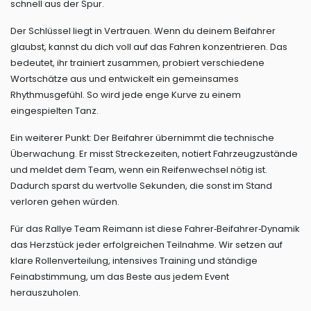
schnell aus der Spur.
Der Schlüssel liegt in Vertrauen. Wenn du deinem Beifahrer
glaubst, kannst du dich voll auf das Fahren konzentrieren. Das
bedeutet, ihr trainiert zusammen, probiert verschiedene
Wortschätze aus und entwickelt ein gemeinsames
Rhythmusgefühl. So wird jede enge Kurve zu einem
eingespielten Tanz.
Ein weiterer Punkt: Der Beifahrer übernimmt die technische
Überwachung. Er misst Streckezeiten, notiert Fahrzeugzustände
und meldet dem Team, wenn ein Reifenwechsel nötig ist.
Dadurch sparst du wertvolle Sekunden, die sonst im Stand
verloren gehen würden.
Für das Rallye Team Reimann ist diese Fahrer‑Beifahrer‑Dynamik
das Herzstück jeder erfolgreichen Teilnahme. Wir setzen auf
klare Rollenverteilung, intensives Training und ständige
Feinabstimmung, um das Beste aus jedem Event
herauszuholen.